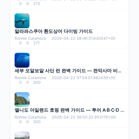
0
0
272
말라파스쿠아 환도상어 다이빙 가이드
Ronnie Cutamora
·
2026-04-22 08:46:31.630547+00
0
0
271
세부 모알보알 사딘 런 완벽 가이드 — 판악사마 비치에서 만나는 은빛 회오리
Ronnie Cutamora
·
2026-04-22 07:59:51.982439+00
0
0
300
엘니도 아일랜드 호핑 완벽 가이드 — 투어 A·B·C·D 코스, 요금(ETDF 400페소), 가는 법, 2026년 최신판
Ronnie Cutamora
·
2026-04-22 06:55:32.953176+00
0
0
300