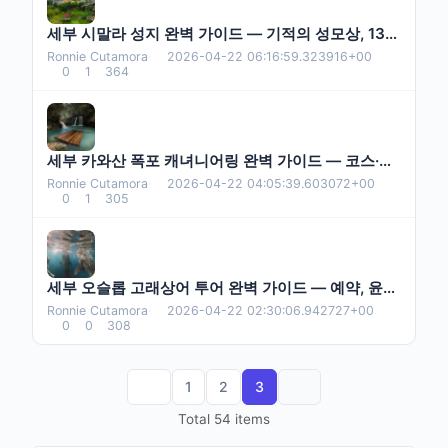
세부 시말라 성지 완벽 가이드 — 기적의 성모상, 13색 촛불, 미사 시간, 가는 법까지
Ronnie Cutamora
·
2026-04-22 06:16:59.323916+00
0
1
364
세부 카와산 폭포 캐녀니어링 완벽 가이드 — 코스·가격·안전·예약까지
Ronnie Cutamora
·
2026-04-22 04:05:39.603072+00
0
1
305
세부 오슬롭 고래상어 투어 완벽 가이드 — 예약, 윤리 논쟁, 실전 팁까지
Ronnie Cutamora
·
2026-04-22 02:30:06.942727+00
0
0
308
1
2
3
Total 54 items