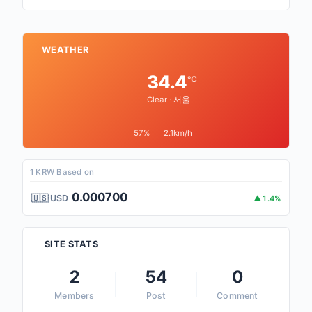
WEATHER
34.4
°C
Clear · 서울
57%
2.1km/h
1 KRW Based on
0.000700
🇺🇸 USD
▲1.4%
SITE STATS
2
54
0
Members
Post
Comment