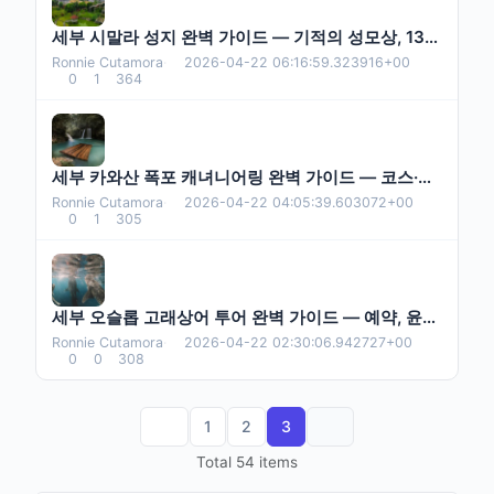
세부 시말라 성지 완벽 가이드 — 기적의 성모상, 13색 촛불, 미사 시간, 가는 법까지
Ronnie Cutamora
·
2026-04-22 06:16:59.323916+00
0
1
364
세부 카와산 폭포 캐녀니어링 완벽 가이드 — 코스·가격·안전·예약까지
Ronnie Cutamora
·
2026-04-22 04:05:39.603072+00
0
1
305
세부 오슬롭 고래상어 투어 완벽 가이드 — 예약, 윤리 논쟁, 실전 팁까지
Ronnie Cutamora
·
2026-04-22 02:30:06.942727+00
0
0
308
1
2
3
Total 54 items