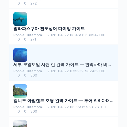
0
0
272
말라파스쿠아 환도상어 다이빙 가이드
Ronnie Cutamora
·
2026-04-22 08:46:31.630547+00
0
0
271
세부 모알보알 사딘 런 완벽 가이드 — 판악사마 비치에서 만나는 은빛 회오리
Ronnie Cutamora
·
2026-04-22 07:59:51.982439+00
0
0
300
엘니도 아일랜드 호핑 완벽 가이드 — 투어 A·B·C·D 코스, 요금(ETDF 400페소), 가는 법, 2026년 최신판
Ronnie Cutamora
·
2026-04-22 06:55:32.953176+00
0
0
300