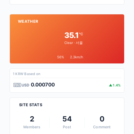
WEATHER
35.1
°C
Clear · 서울
56%
2.3km/h
1 KRW Based on
0.000700
🇺🇸 USD
▲1.4%
SITE STATS
2
54
0
Members
Post
Comment