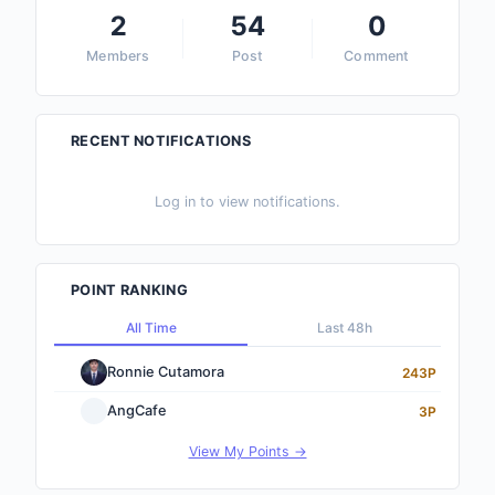
2
54
0
Members
Post
Comment
RECENT NOTIFICATIONS
Log in to view notifications.
POINT RANKING
All Time
Last 48h
Ronnie Cutamora
243P
AngCafe
3P
View My Points →