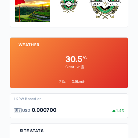
WEATHER
30.5
°C
Clear · 서울
71%
3.9km/h
1 KRW Based on
0.000700
🇺🇸 USD
▲1.4%
SITE STATS