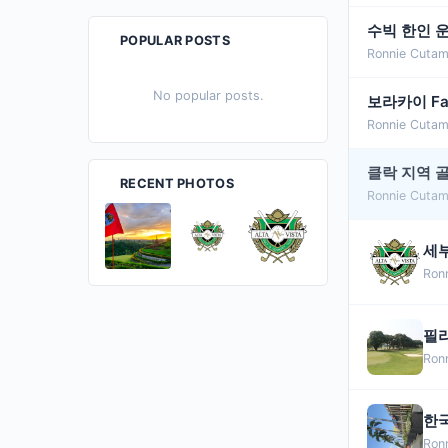
수빅 한인 
POPULAR POSTS
Ronnie Cutam
No popular posts.
보라카이 Fair
Ronnie Cutam
클락 지역 골
RECENT PHOTOS
Ronnie Cutam
세부
Ron
필리
Ron
한국
Ron