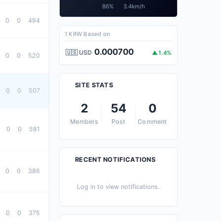
86%
3.4km/h
0
0
494
1 KRW Based on
0.000700
🇺🇸 USD
▲1.4%
0
0
520
SITE STATS
0
0
507
2
54
0
Members
Post
Comment
0
0
581
RECENT NOTIFICATIONS
0
0
386
Log in to view notifications.
0
0
375