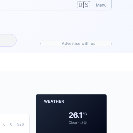
🇺🇸
Menu
Advertise with us
WEATHER
26.1
°C
Clear · 서울
0
0
526