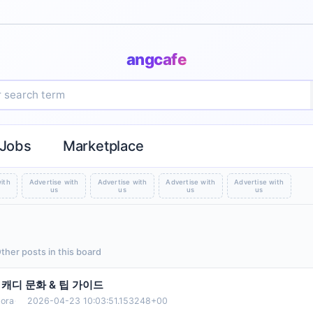
angcafe
Jobs
Marketplace
ith
Advertise with
Advertise with
Advertise with
Advertise with
us
us
us
us
Other posts in this board
캐디 문화 & 팁 가이드
ora
·
2026-04-23 10:03:51.153248+00