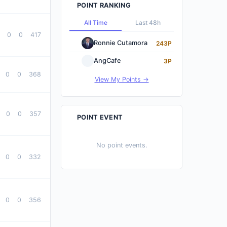
POINT RANKING
All Time
Last 48h
0
0
417
Ronnie Cutamora
243P
AngCafe
3P
0
0
368
View My Points →
0
0
357
POINT EVENT
No point events.
0
0
332
0
0
356