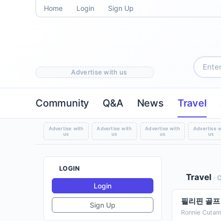
Home
Login
Sign Up
Advertise with us
Community
Q&A
News
Travel
Advertise with
Advertise with
Advertise with
Advertise w
us
us
us
us
LOGIN
Travel
· 
Login
필리핀 골프 
Sign Up
Ronnie Cutam