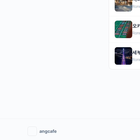
Ron
오카
Ron
세부
Ron
angcafe