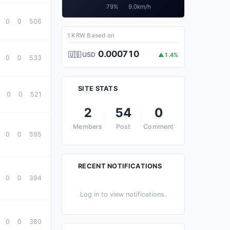
79%
9.0km/h
0
0
506
1 KRW Based on
0.000710
🇺🇸 USD
▲1.4%
0
0
533
SITE STATS
0
0
521
2
54
0
Members
Post
Comment
0
0
595
RECENT NOTIFICATIONS
0
0
394
Log in to view notifications.
0
0
380