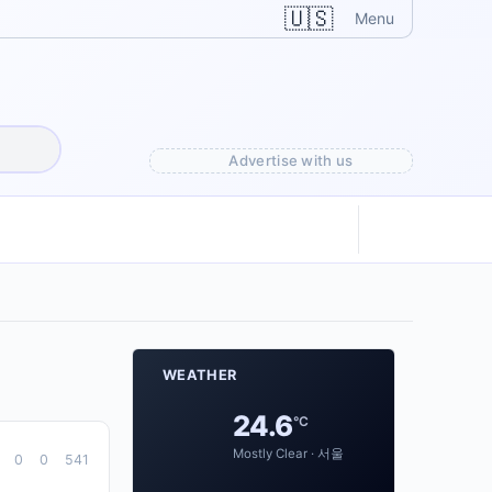
🇺🇸
Menu
Advertise with us
WEATHER
24.6
°C
Mostly Clear · 서울
0
0
541