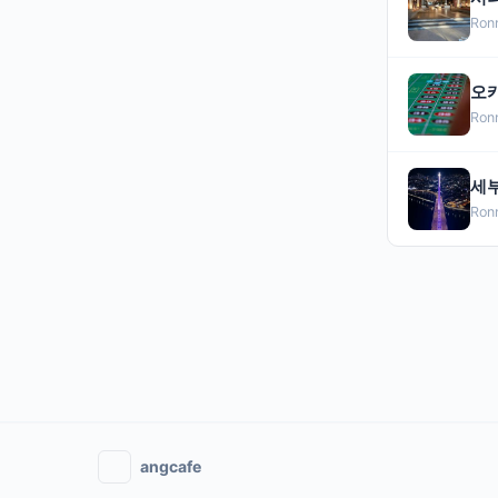
Ron
오카
Ron
세부
Ron
angcafe