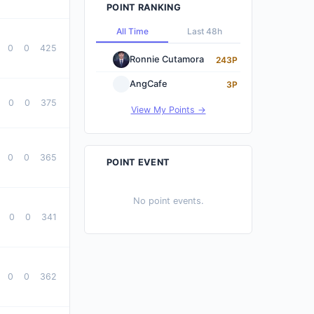
POINT RANKING
All Time
Last 48h
0
0
425
Ronnie Cutamora
243P
AngCafe
3P
0
0
375
View My Points →
0
0
365
POINT EVENT
No point events.
0
0
341
0
0
362