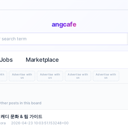
angcafe
Jobs
Marketplace
ith
Advertise with
Advertise with
Advertise with
Advertise with
us
us
us
us
Other posts in this board
캐디 문화 & 팁 가이드
ora
·
2026-04-23 10:03:51.153248+00