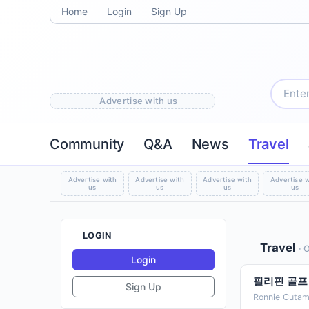
Home
Login
Sign Up
Advertise with us
Community
Q&A
News
Travel
Advertise with
Advertise with
Advertise with
Advertise w
us
us
us
us
LOGIN
Travel
· 
Login
필리핀 골프 
Sign Up
Ronnie Cutam