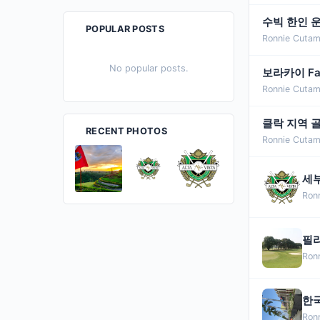
수빅 한인 
POPULAR POSTS
Ronnie Cutam
No popular posts.
보라카이 Fair
Ronnie Cutam
클락 지역 골
RECENT PHOTOS
Ronnie Cutam
세부
Ron
필리
Ron
한국
Ron