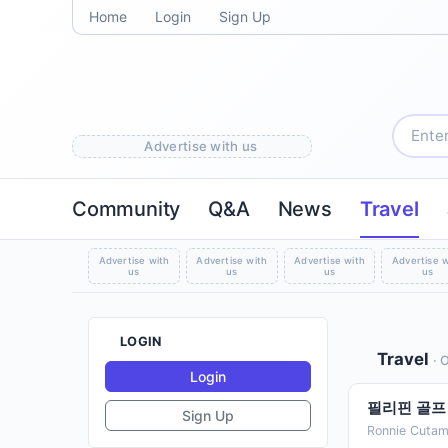
Home
Login
Sign Up
Advertise with us
Community
Q&A
News
Travel
Advertise with
Advertise with
Advertise with
Advertise w
us
us
us
us
LOGIN
Travel
· 
Login
필리핀 골프 
Sign Up
Ronnie Cutam