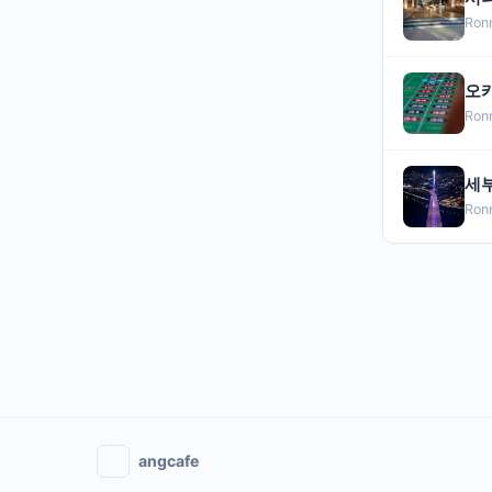
Ron
오카
Ron
세부
Ron
angcafe