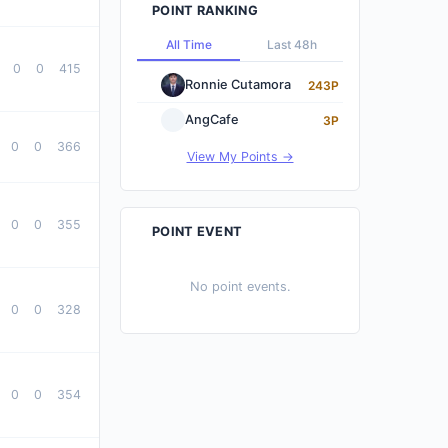
POINT RANKING
All Time
Last 48h
0
0
415
Ronnie Cutamora
243P
AngCafe
3P
0
0
366
View My Points →
0
0
355
POINT EVENT
No point events.
0
0
328
0
0
354