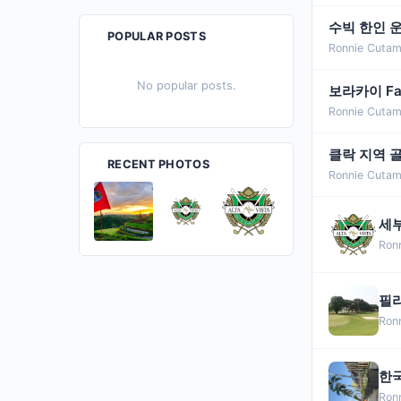
수빅 한인 
POPULAR POSTS
Ronnie Cutam
No popular posts.
보라카이 Fair
Ronnie Cutam
클락 지역 골
RECENT PHOTOS
Ronnie Cutam
세부
Ron
필리
Ron
한국
Ron