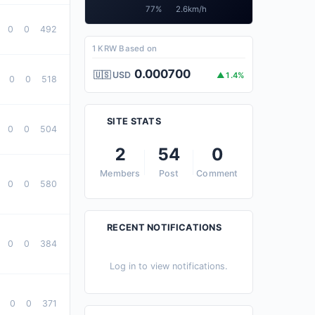
77%
2.6km/h
0
0
492
1 KRW Based on
0.000700
🇺🇸 USD
▲1.4%
0
0
518
SITE STATS
0
0
504
2
54
0
Members
Post
Comment
0
0
580
RECENT NOTIFICATIONS
0
0
384
Log in to view notifications.
0
0
371