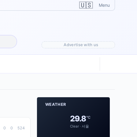
🇺🇸
Menu
Advertise with us
WEATHER
29.8
°C
Clear · 서울
0
0
524