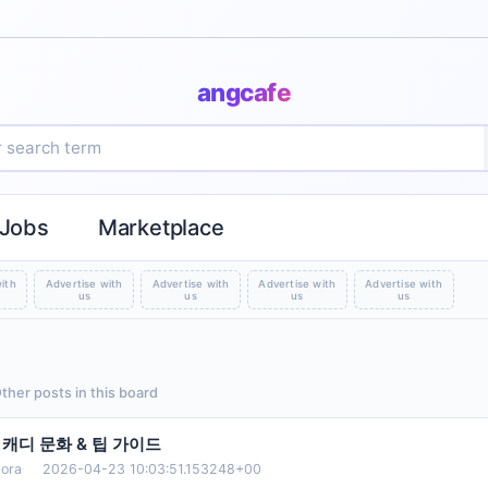
angcafe
Jobs
Marketplace
ith
Advertise with
Advertise with
Advertise with
Advertise with
us
us
us
us
Other posts in this board
캐디 문화 & 팁 가이드
ora
·
2026-04-23 10:03:51.153248+00