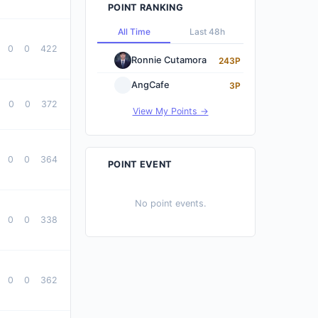
POINT RANKING
All Time
Last 48h
0
0
422
Ronnie Cutamora
243P
AngCafe
3P
0
0
372
View My Points →
0
0
364
POINT EVENT
No point events.
0
0
338
0
0
362