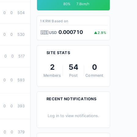
80%
7.8km/h
0
0
504
1 KRW Based on
0.000710
🇺🇸 USD
▲2.9%
0
0
530
SITE STATS
0
0
517
2
54
0
Members
Post
Comment
0
0
593
RECENT NOTIFICATIONS
0
0
393
Log in to view notifications.
0
0
379