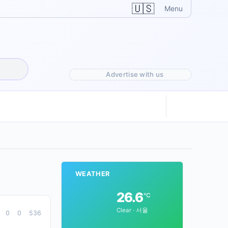
🇺🇸
Menu
Advertise with us
WEATHER
26.6
°C
Clear · 서울
0
0
536