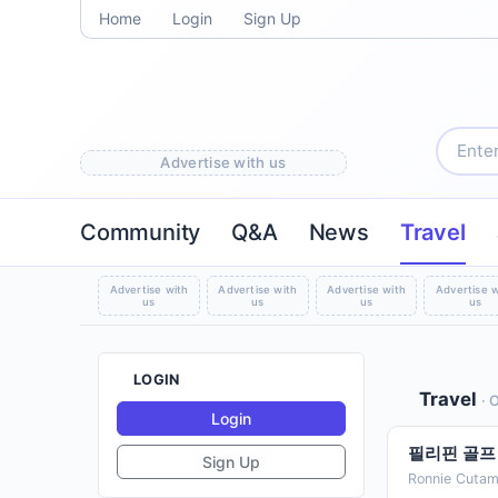
Home
Login
Sign Up
Advertise with us
Community
Q&A
News
Travel
Advertise with
Advertise with
Advertise with
Advertise w
us
us
us
us
LOGIN
Travel
· 
Login
필리핀 골프 
Sign Up
Ronnie Cutam