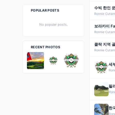
수빅 한인 
POPULAR POSTS
Ronnie Cutam
No popular posts.
보라카이 Fair
Ronnie Cutam
클락 지역 골
RECENT PHOTOS
Ronnie Cutam
세부
Ron
필리
Ron
한국
Ron