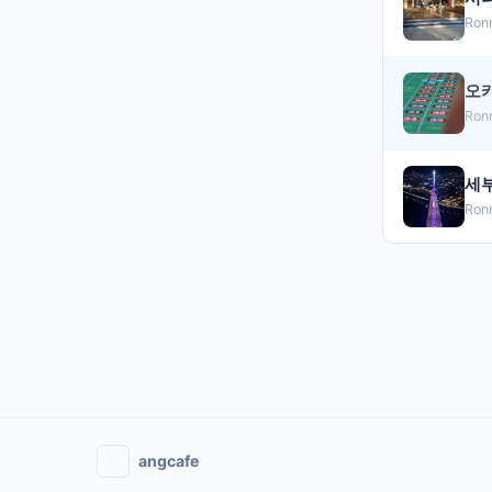
Ron
오카
Ron
세부
Ron
angcafe