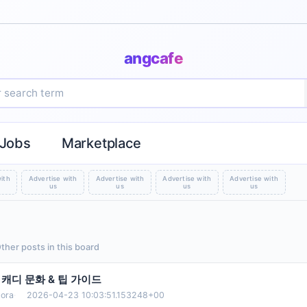
angcafe
Jobs
Marketplace
ith
Advertise with
Advertise with
Advertise with
Advertise with
us
us
us
us
Other posts in this board
캐디 문화 & 팁 가이드
ora
·
2026-04-23 10:03:51.153248+00