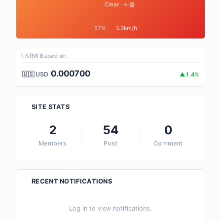
Clear · 서울
57%
3.3km/h
1 KRW Based on
0.000700
🇺🇸 USD
▲1.4%
SITE STATS
2
54
0
Members
Post
Comment
RECENT NOTIFICATIONS
Log in to view notifications.