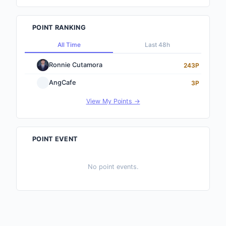
POINT RANKING
All Time
Last 48h
Ronnie Cutamora
243P
AngCafe
3P
View My Points →
POINT EVENT
No point events.