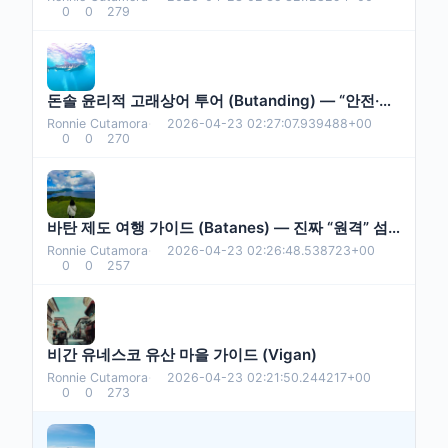
0
0
279
돈솔 윤리적 고래상어 투어 (Butanding) — “안전·매너·규칙” 중심
Ronnie Cutamora
·
2026-04-23 02:27:07.939488+00
0
0
270
바탄 제도 여행 가이드 (Batanes) — 진짜 “원격” 섬 여행
Ronnie Cutamora
·
2026-04-23 02:26:48.538723+00
0
0
257
비간 유네스코 유산 마을 가이드 (Vigan)
Ronnie Cutamora
·
2026-04-23 02:21:50.244217+00
0
0
273