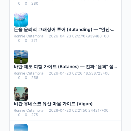
0
0
280
돈솔 윤리적 고래상어 투어 (Butanding) — “안전·매너·규칙” 중심
Ronnie Cutamora
·
2026-04-23 02:27:07.939488+00
0
0
271
바탄 제도 여행 가이드 (Batanes) — 진짜 “원격” 섬 여행
Ronnie Cutamora
·
2026-04-23 02:26:48.538723+00
0
0
258
비간 유네스코 유산 마을 가이드 (Vigan)
Ronnie Cutamora
·
2026-04-23 02:21:50.244217+00
0
0
275