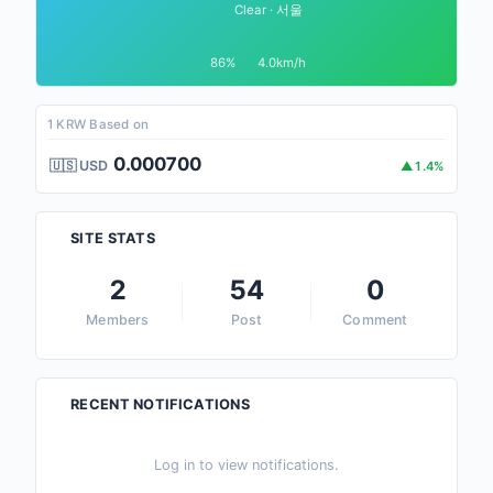
Clear · 서울
86%
4.0km/h
1 KRW Based on
0.000700
🇺🇸 USD
▲1.4%
SITE STATS
2
54
0
Members
Post
Comment
RECENT NOTIFICATIONS
Log in to view notifications.