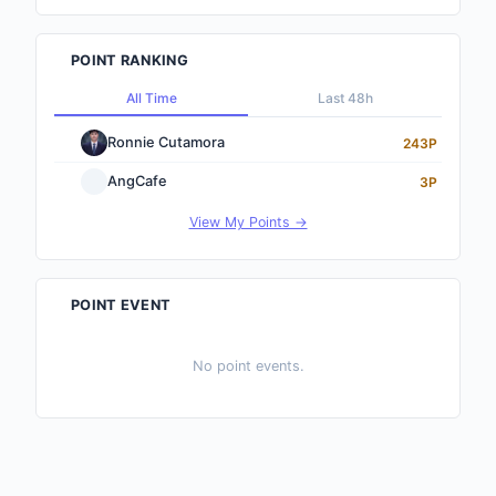
POINT RANKING
All Time
Last 48h
Ronnie Cutamora
243P
AngCafe
3P
View My Points →
POINT EVENT
No point events.